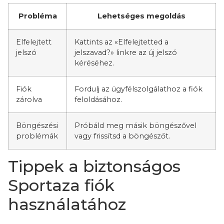
Probléma
Lehetséges megoldás
Elfelejtett
Kattints az «Elfelejtetted a
jelszó
jelszavad?» linkre az új jelszó
kéréséhez.
Fiók
Fordulj az ügyfélszolgálathoz a fiók
zárolva
feloldásához.
Böngészési
Próbáld meg másik böngészővel
problémák
vagy frissítsd a böngészőt.
Tippek a biztonságos
Sportaza fiók
használatához