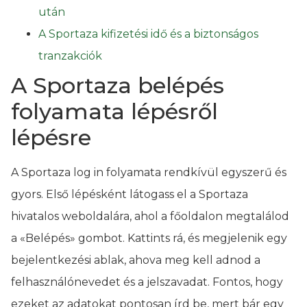
után
A Sportaza kifizetési idő és a biztonságos
tranzakciók
A Sportaza belépés
folyamata lépésről
lépésre
A Sportaza log in folyamata rendkívül egyszerű és
gyors. Első lépésként látogass el a Sportaza
hivatalos weboldalára, ahol a főoldalon megtalálod
a «Belépés» gombot. Kattints rá, és megjelenik egy
bejelentkezési ablak, ahova meg kell adnod a
felhasználónevedet és a jelszavadat. Fontos, hogy
ezeket az adatokat pontosan írd be, mert bár egy