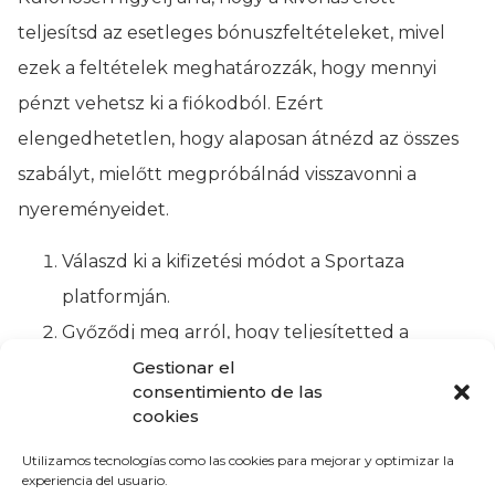
teljesítsd az esetleges bónuszfeltételeket, mivel
ezek a feltételek meghatározzák, hogy mennyi
pénzt vehetsz ki a fiókodból. Ezért
elengedhetetlen, hogy alaposan átnézd az összes
szabályt, mielőtt megpróbálnád visszavonni a
nyereményeidet.
Válaszd ki a kifizetési módot a Sportaza
platformján.
Győződj meg arról, hogy teljesítetted a
bónuszfeltételeket.
Gestionar el
consentimiento de las
Várj a kifizetési időre, amely a választott módtól
cookies
függ.
Utilizamos tecnologías como las cookies para mejorar y optimizar la
experiencia del usuario.
Descarga el pdf con toda la información