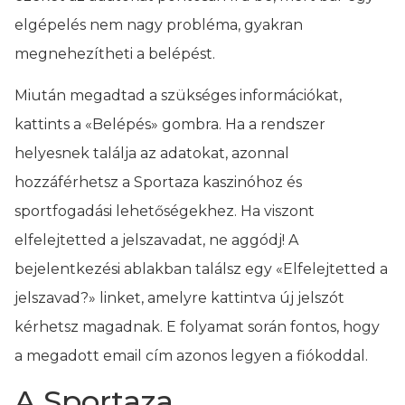
elgépelés nem nagy probléma, gyakran
megnehezítheti a belépést.
Miután megadtad a szükséges információkat,
kattints a «Belépés» gombra. Ha a rendszer
helyesnek találja az adatokat, azonnal
hozzáférhetsz a Sportaza kaszinóhoz és
sportfogadási lehetőségekhez. Ha viszont
elfelejtetted a jelszavadat, ne aggódj! A
bejelentkezési ablakban találsz egy «Elfelejtetted a
jelszavad?» linket, amelyre kattintva új jelszót
kérhetsz magadnak. E folyamat során fontos, hogy
a megadott email cím azonos legyen a fiókoddal.
A Sportaza