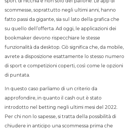
sport di nicchia e non solo del pallone. Le app di
scommesse, soprattutto negli ultimi anni, hanno
fatto passi da gigante, sia sul lato della grafica che
su quello dell’offerta. Ad oggi, le applicazioni dei
bookmaker devono rispecchiare le stesse
funzionalità da desktop. Ciò significa che, da mobile,
avrete a disposizione esattamente lo stesso numero
di sport e competizioni coperti, così come le opzioni
di puntata.
In questo caso parliamo di un criterio da
approfondire, in quanto il cash out è stato
introdotto nel betting negli ultimi mesi del 2022.
Per chi non lo sapesse, si tratta della possibilità di
chiudere in anticipo una scommessa prima che