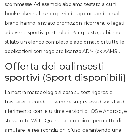
scommesse. Ad esempio abbiamo testato alcuni
bookmaker sul lungo periodo, appuntando quali
brand hanno lanciato promozioni ricorrenti o legati
ad eventi sportivi particolari. Per questo, abbiamo
stilato un elenco completo e aggiornato di tutte le
applicazioni con regolare licenza ADM (ex AAMS).
Offerta dei palinsesti
sportivi (Sport disponibili)
La nostra metodologia si basa su test rigorosi e
trasparenti, condotti sempre sugli stessi dispositivi di
riferimento, con le ultime versioni di iOS e Android, e
stessa rete Wi-Fi. Questo approccio ci permette di
simulare le reali condizioni d’uso, garantendo una