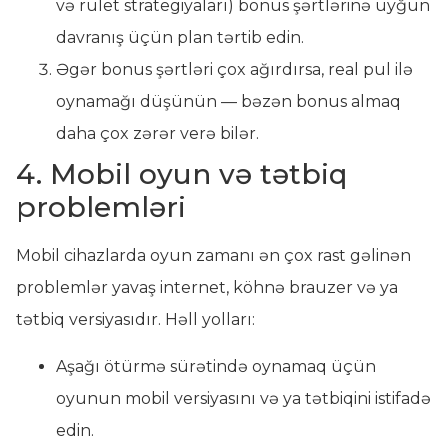
və rulet strategiyaları) bonus şərtlərinə uyğun
davranış üçün plan tərtib edin.
Əgər bonus şərtləri çox ağırdırsa, real pul ilə
oynamağı düşünün — bəzən bonus almaq
daha çox zərər verə bilər.
4. Mobil oyun və tətbiq
problemləri
Mobil cihazlarda oyun zamanı ən çox rast gəlinən
problemlər yavaş internet, köhnə brauzer və ya
tətbiq versiyasıdır. Həll yolları:
Aşağı ötürmə sürətində oynamaq üçün
oyunun mobil versiyasını və ya tətbiqini istifadə
edin.