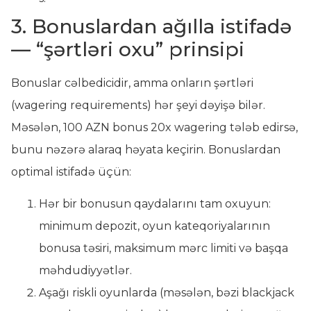
3. Bonuslardan ağılla istifadə
— “şərtləri oxu” prinsipi
Bonuslar cəlbedicidir, amma onların şərtləri
(wagering requirements) hər şeyi dəyişə bilər.
Məsələn, 100 AZN bonus 20x wagering tələb edirsə,
bunu nəzərə alaraq həyata keçirin. Bonuslardan
optimal istifadə üçün:
Hər bir bonusun qaydalarını tam oxuyun:
minimum depozit, oyun kateqoriyalarının
bonusa təsiri, maksimum mərc limiti və başqa
məhdudiyyətlər.
Aşağı riskli oyunlarda (məsələn, bəzi blackjack