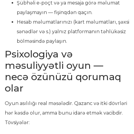
Şübhəli e-poçt və ya mesaja görə məlumat
paylaşmayın — fişinqdən qaçın.
Hesab məlumatlarınızı (kart məlumatları, şəxsi
sənədlər və s.) yalnız platformanın təhlükəsiz
bölməsində paylaşın.
Psixologiya və
məsuliyyətli oyun —
necə özünüzü qorumaq
olar
Oyun asılılığı real məsələdir. Qazanc və itki dövrləri
hər kəsdə olur, amma bunu idarə etmək vacibdir.
Tövsiyələr: