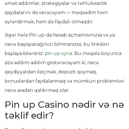
əməli addımlar, strategiyalar və təhlükəsizlik
qaydalarını da verəcəyəm — məqsədim həm
əyləndirmək, həm də faydalı olmaqdır.
Əgər hələ Pin up-da hesab açmamısınızsa və ya
necə başlayacağınızı bilmirsinizsə, bu linkdən
başlaya bilərsiniz:
pin up oyna
. Bu məqalə boyunca
sizə addım-addım göstərəcəyəm ki, necə
qeydiyyatdan keçmək, depozit qoymaq,
bonuslardan faydalanmaq və mümkün problemləri
necə aradan qaldırmaq olar.
Pin up Casino nədir və nə
təklif edir?