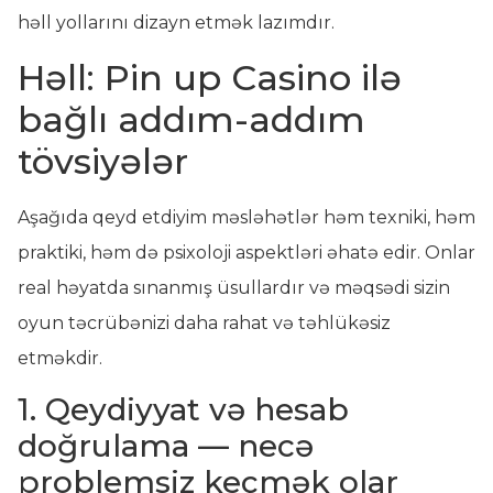
həll yollarını dizayn etmək lazımdır.
Həll: Pin up Casino ilə
bağlı addım-addım
tövsiyələr
Aşağıda qeyd etdiyim məsləhətlər həm texniki, həm
praktiki, həm də psixoloji aspektləri əhatə edir. Onlar
real həyatda sınanmış üsullardır və məqsədi sizin
oyun təcrübənizi daha rahat və təhlükəsiz
etməkdir.
1. Qeydiyyat və hesab
doğrulama — necə
problemsiz keçmək olar