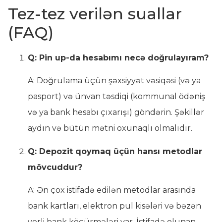
Tez-tez verilən suallar
(FAQ)
Q: Pin up-da hesabımı necə doğrulayıram?
A: Doğrulama üçün şəxsiyyət vəsiqəsi (və ya
pasport) və ünvan təsdiqi (kommunal ödəniş
və ya bank hesabı çıxarışı) göndərin. Şəkillər
aydın və bütün mətni oxunaqlı olmalıdır.
Q: Depozit qoymaq üçün hansı metodlar
mövcuddur?
A: Ən çox istifadə edilən metodlar arasında
bank kartları, elektron pul kisələri və bəzən
yerli bank köçürmələri var. İstifadə olunan