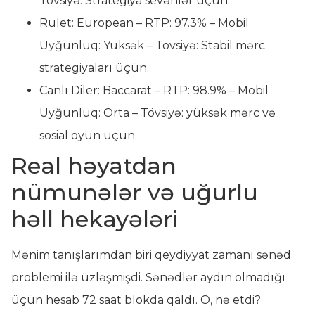
Tövsiyə: Strategiya sevənlər üçün.
Rulet: European – RTP: 97.3% – Mobil
Uyğunluq: Yüksək – Tövsiyə: Stabil mərc
strategiyaları üçün.
Canlı Diler: Baccarat – RTP: 98.9% – Mobil
Uyğunluq: Orta – Tövsiyə: yüksək mərc və
sosial oyun üçün.
Real həyatdan
nümunələr və uğurlu
həll hekayələri
Mənim tanışlarımdan biri qeydiyyat zamanı sənəd
problemi ilə üzləşmişdi. Sənədlər aydın olmadığı
üçün hesab 72 saat blokda qaldı. O, nə etdi?