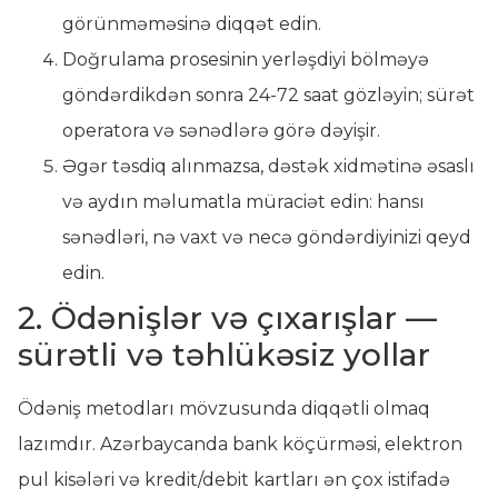
görünməməsinə diqqət edin.
Doğrulama prosesinin yerləşdiyi bölməyə
göndərdikdən sonra 24-72 saat gözləyin; sürət
operatora və sənədlərə görə dəyişir.
Əgər təsdiq alınmazsa, dəstək xidmətinə əsaslı
və aydın məlumatla müraciət edin: hansı
sənədləri, nə vaxt və necə göndərdiyinizi qeyd
edin.
2. Ödənişlər və çıxarışlar —
sürətli və təhlükəsiz yollar
Ödəniş metodları mövzusunda diqqətli olmaq
lazımdır. Azərbaycanda bank köçürməsi, elektron
pul kisələri və kredit/debit kartları ən çox istifadə