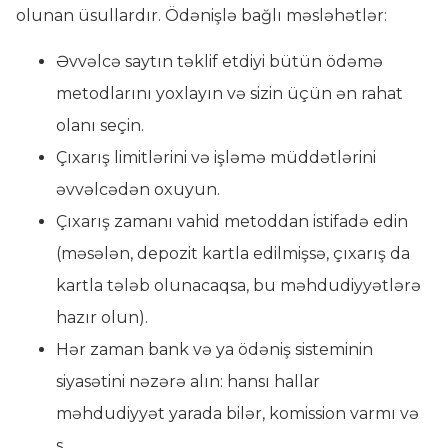
olunan üsullardır. Ödənişlə bağlı məsləhətlər:
Əvvəlcə saytın təklif etdiyi bütün ödəmə
metodlarını yoxlayın və sizin üçün ən rahat
olanı seçin.
Çıxarış limitlərini və işləmə müddətlərini
əvvəlcədən oxuyun.
Çıxarış zamanı vahid metoddan istifadə edin
(məsələn, depozit kartla edilmişsə, çıxarış da
kartla tələb olunacaqsa, bu məhdudiyyətlərə
hazır olun).
Hər zaman bank və ya ödəniş sisteminin
siyasətini nəzərə alın: hansı hallar
məhdudiyyət yarada bilər, komission varmı və
s.