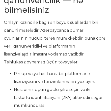
qanunvericilik — nə
bilməlisiniz
Onlayn kazino ilə bağlı ən böyük suallardan biri
qanuni məsələdir. Azərbaycanda qumar
oyunlarının hüquqi tərəfi mürəkkəbdir; buna görə
yerli qanunvericiliyi və platformanın
lisenziyalaşdırılmasını yoxlamaq vacibdir.
Təhlükəsiz oynamaq üçün tövsiyələr:
Pin up və ya hər hansı bir platformanın
lisenziyasını və tənzimlənməsini yoxlayın.
Hesabınız üçün güclü şifrə seçin və iki
faktorlu identifikasiyanı (2FA) aktiv edin, əgər
mümkündürsə.