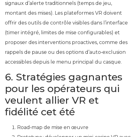
signaux d’alerte traditionnels (temps de jeu,
montant des mises). Les plateformes VR doivent
offrir des outils de contrôle visibles dans l’interface
(timer intégré, limites de mise configurables) et
proposer des interventions proactives, comme des
rappels de pause ou des options d’auto‑exclusion
accessibles depuis le menu principal du casque.
6. Stratégies gagnantes
pour les opérateurs qui
veulent allier VR et
fidélité cet été
Road‑map de mise en œuvre