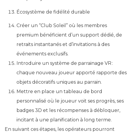
Écosystème de fidélité durable
Créer un “Club Soleil” où les membres
premium bénéficient d’un support dédié, de
retraits instantanés et d’invitations à des
événements exclusifs.
Introduire un système de parrainage VR :
chaque nouveau joueur apporté rapporte des
objets décoratifs uniques au parrain.
Mettre en place un tableau de bord
personnalisé où le joueur voit ses progrès, ses
badges 3D et les récompenses à débloquer,
incitant à une planification à long terme.
En suivant ces étapes, les opérateurs pourront