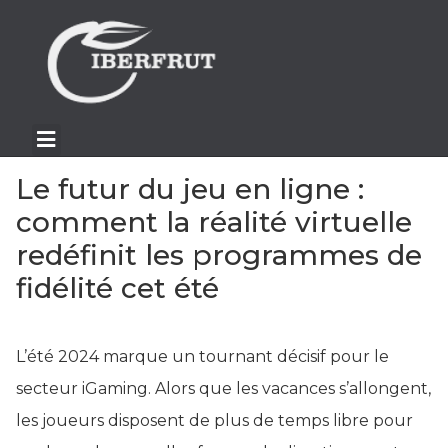
Le futur du jeu en ligne :
comment la réalité virtuelle
redéfinit les programmes de
fidélité cet été
L’été 2024 marque un tournant décisif pour le
secteur iGaming. Alors que les vacances s’allongent,
les joueurs disposent de plus de temps libre pour