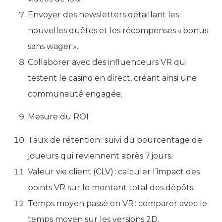
Envoyer des newsletters détaillant les
nouvelles quêtes et les récompenses « bonus
sans wager ».
Collaborer avec des influenceurs VR qui
testent le casino en direct, créant ainsi une
communauté engagée.
Mesure du ROI
Taux de rétention : suivi du pourcentage de
joueurs qui reviennent après 7 jours.
Valeur vie client (CLV) : calculer l’impact des
points VR sur le montant total des dépôts.
Temps moyen passé en VR : comparer avec le
temps moyen sur les versions 2D.