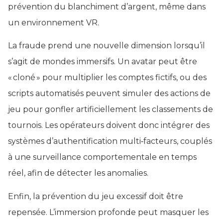
prévention du blanchiment d’argent, même dans
un environnement VR.
La fraude prend une nouvelle dimension lorsqu’il
s’agit de mondes immersifs. Un avatar peut être
« cloné » pour multiplier les comptes fictifs, ou des
scripts automatisés peuvent simuler des actions de
jeu pour gonfler artificiellement les classements de
tournois. Les opérateurs doivent donc intégrer des
systèmes d’authentification multi‑facteurs, couplés
à une surveillance comportementale en temps
réel, afin de détecter les anomalies.
Enfin, la prévention du jeu excessif doit être
repensée. L’immersion profonde peut masquer les