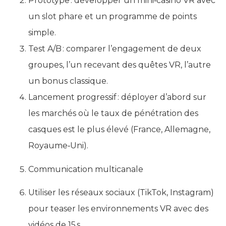
Prototype : développer un mini‑casino VR avec
un slot phare et un programme de points
simple.
Test A/B : comparer l’engagement de deux
groupes, l’un recevant des quêtes VR, l’autre
un bonus classique.
Lancement progressif : déployer d’abord sur
les marchés où le taux de pénétration des
casques est le plus élevé (France, Allemagne,
Royaume‑Uni).
Communication multicanale
Utiliser les réseaux sociaux (TikTok, Instagram)
pour teaser les environnements VR avec des
vidéos de 15 s.