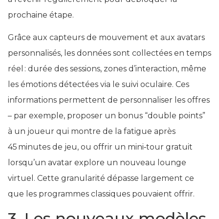
prochaine étape.
Grâce aux capteurs de mouvement et aux avatars
personnalisés, les données sont collectées en temps
réel : durée des sessions, zones d’interaction, même
les émotions détectées via le suivi oculaire. Ces
informations permettent de personnaliser les offres
– par exemple, proposer un bonus “double points”
à un joueur qui montre de la fatigue après
45 minutes de jeu, ou offrir un mini‑tour gratuit
lorsqu’un avatar explore un nouveau lounge
virtuel. Cette granularité dépasse largement ce
que les programmes classiques pouvaient offrir.
3. Les nouveaux modèles