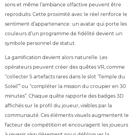
sons et même l’ambiance olfactive peuvent être
reproduits. Cette proximité avec le réel renforce le
sentiment d’appartenance : un avatar qui porte les
couleurs d’un programme de fidélité devient un
symbole personnel de statut.
La gamification devient alors naturelle. Les
opérateurs peuvent créer des quêtes VR, comme
“collecter 5 artefacts rares dans le slot ‘Temple du
Soleil’” ou “compléter la mission du croupier en 30
minutes”. Chaque quête rapporte des badges 3D
affichés sur le profil du joueur, visibles par la
communauté. Ces éléments visuels augmentent le
facteur de compétition et encouragent les joueurs
à revenir régulièrement pour débloquer la