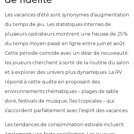
Les vacances d’été sont synonymes d’augmentation
du temps de jeu. Les statistiques internes de
plusieurs opérateurs montrent une hausse de 25 %
du temps moyen passé en ligne entre juin et août.
Cette période coïncide avec un désir de nouveauté :
les joueurs cherchent à sortir de la routine du salon
et à explorer des univers plus dynamiques. La RV
répond à cette quête en proposant des
environnements thématiques – plages de sable
doré, festivals de musique, îles tropicales – qui
s’accordent parfaitement avec l’esprit des vacances.
Les tendances de consommation estivale incluent