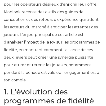
pour les opérateurs désireux d’enrichir leur offre.
Monlook recense des outils, des guides de
conception et des retours d’expérience qui aident
les acteurs du marché à anticiper les attentes des
joueurs. L’enjeu principal de cet article est
d’analyser l’impact de la RV sur les programmes de
fidélité, en montrant comment l’alliance de ces
deux leviers peut créer une synergie puissante
pour attirer et retenir les joueurs, notamment
pendant la période estivale où l’engagement est à
son comble.
1. L’évolution des
programmes de fidélité