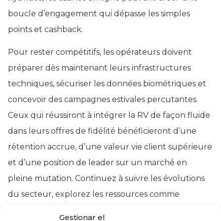
boucle d’engagement qui dépasse les simples
points et cashback.
Pour rester compétitifs, les opérateurs doivent
préparer dès maintenant leurs infrastructures
techniques, sécuriser les données biométriques et
concevoir des campagnes estivales percutantes.
Ceux qui réussiront à intégrer la RV de façon fluide
dans leurs offres de fidélité bénéficieront d’une
rétention accrue, d’une valeur vie client supérieure
et d’une position de leader sur un marché en
pleine mutation. Continuez à suivre les évolutions
du secteur, explorez les ressources comme
Monlook pour vous inspirer, et envisagez la VR
Gestionar el