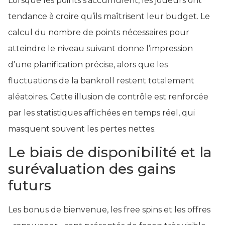
Lorsque les points s’accumulent, les joueurs ont
tendance à croire qu’ils maîtrisent leur budget. Le
calcul du nombre de points nécessaires pour
atteindre le niveau suivant donne l’impression
d’une planification précise, alors que les
fluctuations de la bankroll restent totalement
aléatoires. Cette illusion de contrôle est renforcée
par les statistiques affichées en temps réel, qui
masquent souvent les pertes nettes.
Le biais de disponibilité et la
surévaluation des gains
futurs
Les bonus de bienvenue, les free spins et les offres