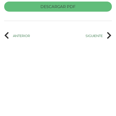
DESCARGAR PDF
ANTERIOR
SIGUIENTE