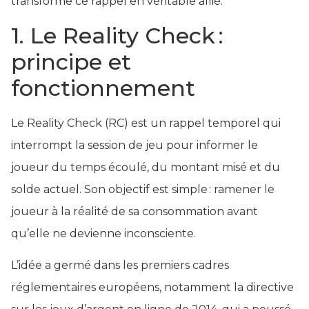
transforme ce rappel en véritable allié.
1. Le Reality Check :
principe et
fonctionnement
Le Reality Check (RC) est un rappel temporel qui
interrompt la session de jeu pour informer le
joueur du temps écoulé, du montant misé et du
solde actuel. Son objectif est simple : ramener le
joueur à la réalité de sa consommation avant
qu’elle ne devienne inconsciente.
L’idée a germé dans les premiers cadres
réglementaires européens, notamment la directive