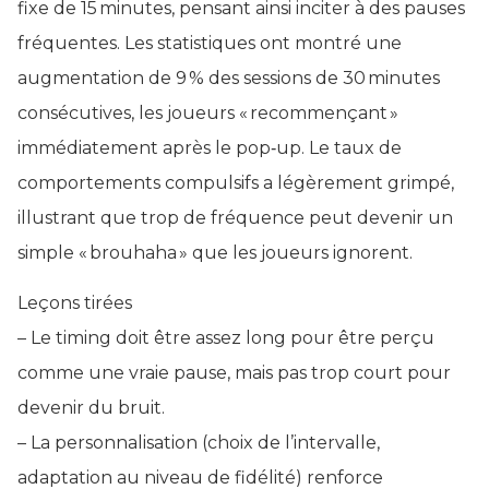
fixe de 15 minutes, pensant ainsi inciter à des pauses
fréquentes. Les statistiques ont montré une
augmentation de 9 % des sessions de 30 minutes
consécutives, les joueurs « recommençant »
immédiatement après le pop‑up. Le taux de
comportements compulsifs a légèrement grimpé,
illustrant que trop de fréquence peut devenir un
simple « brouhaha » que les joueurs ignorent.
Leçons tirées
– Le timing doit être assez long pour être perçu
comme une vraie pause, mais pas trop court pour
devenir du bruit.
– La personnalisation (choix de l’intervalle,
adaptation au niveau de fidélité) renforce