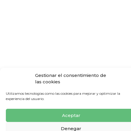
Gestionar el consentimiento de
las cookies
Utilizamos tecnologías como las cookies para mejorar y optimizar la
experiencia del usuario.
Aceptar
Denegar