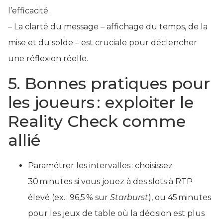
l’efficacité.
– La clarté du message – affichage du temps, de la
mise et du solde – est cruciale pour déclencher
une réflexion réelle.
5. Bonnes pratiques pour
les joueurs : exploiter le
Reality Check comme
allié
Paramétrer les intervalles : choisissez
30 minutes si vous jouez à des slots à RTP
élevé (ex. : 96,5 % sur
Starburst
), ou 45 minutes
pour les jeux de table où la décision est plus