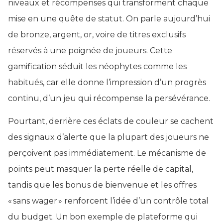
niveaux et récompenses qui transforment chaque
mise en une quête de statut. On parle aujourd’hui
de bronze, argent, or, voire de titres exclusifs
réservés à une poignée de joueurs. Cette
gamification séduit les néophytes comme les
habitués, car elle donne l’impression d’un progrès
continu, d’un jeu qui récompense la persévérance.
Pourtant, derrière ces éclats de couleur se cachent
des signaux d’alerte que la plupart des joueurs ne
perçoivent pas immédiatement. Le mécanisme de
points peut masquer la perte réelle de capital,
tandis que les bonus de bienvenue et les offres
« sans wager » renforcent l’idée d’un contrôle total
du budget. Un bon exemple de plateforme qui