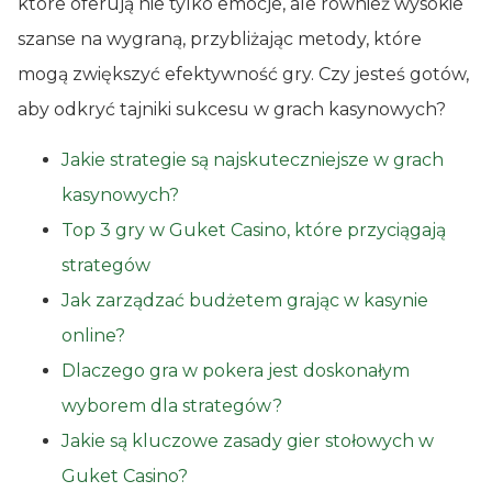
które oferują nie tylko emocje, ale również wysokie
szanse na wygraną, przybliżając metody, które
mogą zwiększyć efektywność gry. Czy jesteś gotów,
aby odkryć tajniki sukcesu w grach kasynowych?
Jakie strategie są najskuteczniejsze w grach
kasynowych?
Top 3 gry w Guket Casino, które przyciągają
strategów
Jak zarządzać budżetem grając w kasynie
online?
Dlaczego gra w pokera jest doskonałym
wyborem dla strategów?
Jakie są kluczowe zasady gier stołowych w
Guket Casino?