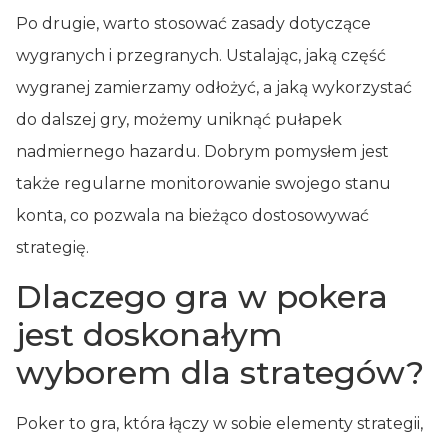
Po drugie, warto stosować zasady dotyczące
wygranych i przegranych. Ustalając, jaką część
wygranej zamierzamy odłożyć, a jaką wykorzystać
do dalszej gry, możemy uniknąć pułapek
nadmiernego hazardu. Dobrym pomysłem jest
także regularne monitorowanie swojego stanu
konta, co pozwala na bieżąco dostosowywać
strategię.
Dlaczego gra w pokera
jest doskonałym
wyborem dla strategów?
Poker to gra, która łączy w sobie elementy strategii,