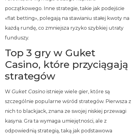
początkowego. Inne strategie, takie jak podejście
«flat betting», polegają na stawianiu stałej kwoty na
każdą rundę, co zmniejsza ryzyko szybkiej utraty
funduszy.
Top 3 gry w Guket
Casino, które przyciągają
strategów
W
Guket Casino
istnieje wiele gier, które są
szczególnie popularne wśród strategów. Pierwsza z
nich to blackjack, znana ze swojej niskiej przewagi
kasyna. Gra ta wymaga umiejętności, ale z
odpowiednią strategią, taką jak podstawowa