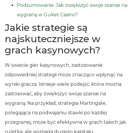
Podsumowanie: Jak zwiększyć swoje szanse na
wygraną w Guket Casino?
Jakie strategie są
najskuteczniejsze w
grach kasynowych?
W świecie gier kasynowych, zastosowanie
odpowiedniej strategii może znacząco wpłynąć na
wyniki gracza. Istnieje wiele podejść, które można
zastosować, aby zwiększyć swoje szanse na
wygraną. Na przykład, strategia Martingale,
polegająca na podwajaniu stawki po każdej
przegranej, może być efektywna w grach takich jak
ruletka, ale wymaga dużego kapitału