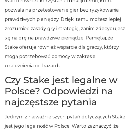
Warto również korzystać z funkcji demo, które
pozwala na przetestowanie gier bez ryzykowania
prawdziwych pieniędzy. Dzięki temu możesz lepiej
zrozumieć zasady gry i strategię, zanim zdecydujesz
się na grę na prawdziwe pieniądze. Pamiętaj, że
Stake oferuje również wsparcie dla graczy, którzy
mogą potrzebować pomocy w zakresie
uzależnienia od hazardu.
Czy Stake jest legalne w
Polsce? Odpowiedzi na
najczęstsze pytania
Jednym z najważniejszych pytań dotyczących Stake
jest jego legalność w Polsce. Warto zaznaczyć, że