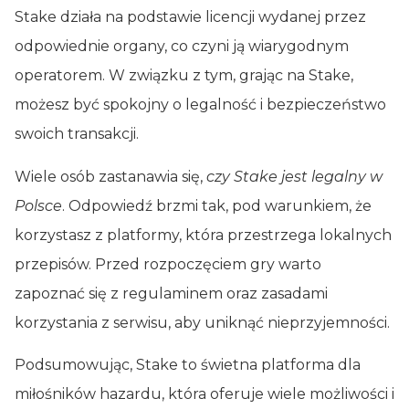
Stake działa na podstawie licencji wydanej przez
odpowiednie organy, co czyni ją wiarygodnym
operatorem. W związku z tym, grając na Stake,
możesz być spokojny o legalność i bezpieczeństwo
swoich transakcji.
Wiele osób zastanawia się,
czy Stake jest legalny w
Polsce
. Odpowiedź brzmi tak, pod warunkiem, że
korzystasz z platformy, która przestrzega lokalnych
przepisów. Przed rozpoczęciem gry warto
zapoznać się z regulaminem oraz zasadami
korzystania z serwisu, aby uniknąć nieprzyjemności.
Podsumowując, Stake to świetna platforma dla
miłośników hazardu, która oferuje wiele możliwości i