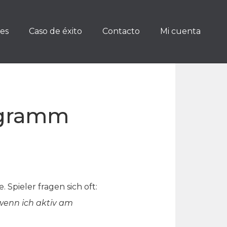
des
Caso de éxito
Contacto
Mi cuenta
rogramm
Spieler fragen sich oft:
wenn ich aktiv am