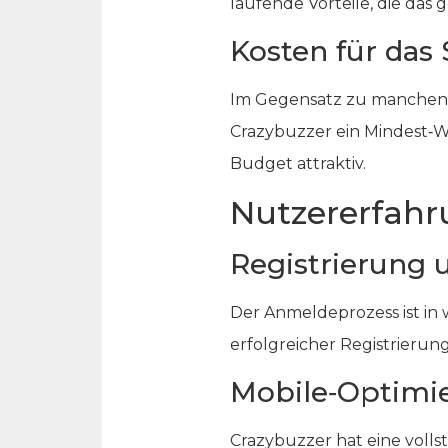
laufende Vorteile, die das 
Kosten für das 
Im Gegensatz zu manchen P
Crazybuzzer ein Mindest‑We
Budget attraktiv.
Nutzererfah
Registrierung 
Der Anmeldeprozess ist in 
erfolgreicher Registrierun
Mobile‑Optimi
Crazybuzzer hat eine volls