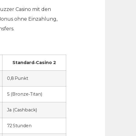
uzzer Casino mit den
Bonus ohne Einzahlung,
sfers.
Standard‑Casino 2
0,8 Punkt
5 (Bronze‑Titan)
Ja (Cashback)
72 Stunden