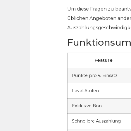
Um diese Fragen zu beantw
üblichen Angeboten ander
Auszahlungs­geschwindigkeit
Funktionsum
Feature
Punkte pro € Einsatz
Level‑Stufen
Exklusive Boni
Schnellere Auszahlung