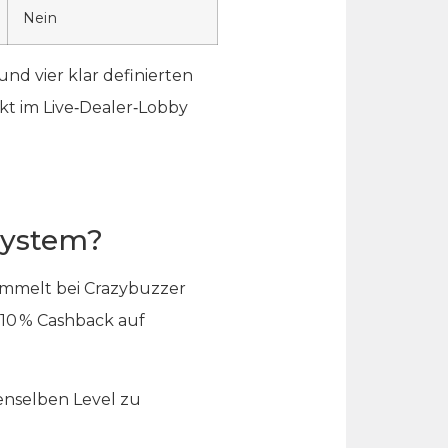
Nein
d vier klar definierten
ekt im Live‑Dealer‑Lobby
System?
 sammelt bei Crazybuzzer
 10 % Cashback auf
enselben Level zu