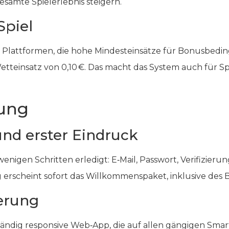
gesamte Spielerlebnis steigern.
Spiel
lattformen, die hohe Mindesteinsätze für Bonusbeding
tteinsatz von 0,10 €. Das macht das System auch für Sp
rung
und erster Eindruck
wenigen Schritten erledigt: E‑Mail, Passwort, Verifizier
g erscheint sofort das Willkommenspaket, inklusive des
erung
tändig responsive Web‑App, die auf allen gängigen Smart