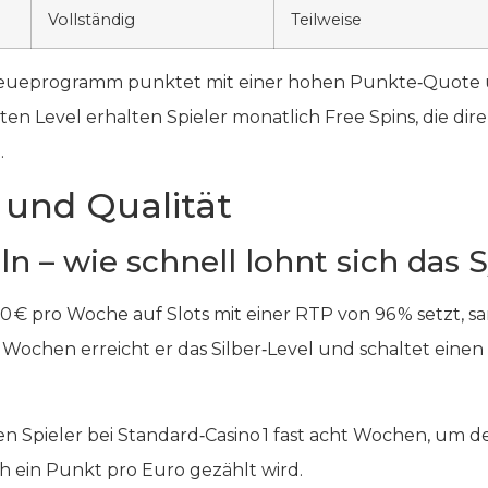
Vollständig
Teilweise
eueprogramm punktet mit einer hohen Punkte‑Quote un
sten Level erhalten Spieler monatlich Free Spins, die dir
.
und Qualität
 – wie schnell lohnt sich das 
100 € pro Woche auf Slots mit einer RTP von 96 % setzt,
 Wochen erreicht er das Silber‑Level und schaltet einen
n Spieler bei Standard‑Casino 1 fast acht Wochen, um d
ich ein Punkt pro Euro gezählt wird.