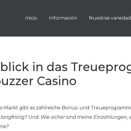
Inicio
Información
Nuestras varieda
nblick in das Treuep
buzzer Casino
‑Markt gibt es zahlreiche Bonus‑ und Treueprogramme. 
langfristig?
Und:
Wie sicher sind meine Einzahlungen, 
hme?