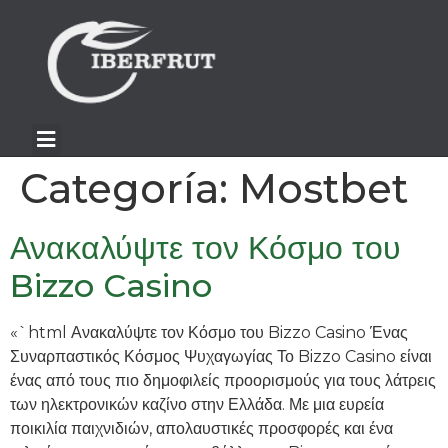
Categoría:
Mostbet
Ανακαλύψτε τον Κόσμο του
Bizzo Casino
«`html Ανακαλύψτε τον Κόσμο του Bizzo Casino Ένας
Συναρπαστικός Κόσμος Ψυχαγωγίας Το Bizzo Casino είναι
ένας από τους πιο δημοφιλείς προορισμούς για τους λάτρεις
των ηλεκτρονικών καζίνο στην Ελλάδα. Με μια ευρεία
ποικιλία παιχνιδιών, απολαυστικές προσφορές και ένα