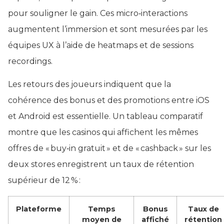
pour souligner le gain. Ces micro‑interactions
augmentent l’immersion et sont mesurées par les
équipes UX à l’aide de heatmaps et de sessions
recordings.
Les retours des joueurs indiquent que la
cohérence des bonus et des promotions entre iOS
et Android est essentielle. Un tableau comparatif
montre que les casinos qui affichent les mêmes
offres de « buy‑in gratuit » et de « cashback » sur les
deux stores enregistrent un taux de rétention
supérieur de 12 % :
Plateforme
Temps
Bonus
Taux de
moyen de
affiché
rétention