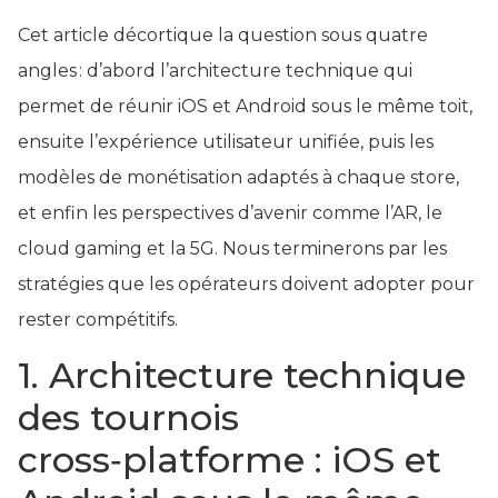
Cet article décortique la question sous quatre
angles : d’abord l’architecture technique qui
permet de réunir iOS et Android sous le même toit,
ensuite l’expérience utilisateur unifiée, puis les
modèles de monétisation adaptés à chaque store,
et enfin les perspectives d’avenir comme l’AR, le
cloud gaming et la 5G. Nous terminerons par les
stratégies que les opérateurs doivent adopter pour
rester compétitifs.
1. Architecture technique
des tournois
cross‑platforme : iOS et