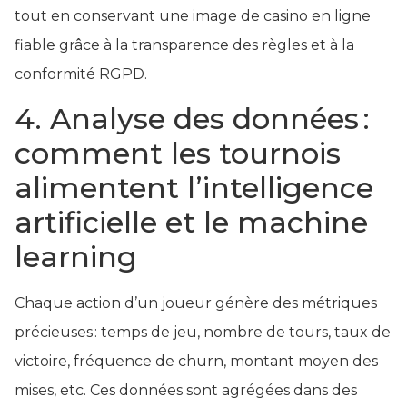
tout en conservant une image de casino en ligne
fiable grâce à la transparence des règles et à la
conformité RGPD.
4. Analyse des données :
comment les tournois
alimentent l’intelligence
artificielle et le machine
learning
Chaque action d’un joueur génère des métriques
précieuses : temps de jeu, nombre de tours, taux de
victoire, fréquence de churn, montant moyen des
mises, etc. Ces données sont agrégées dans des